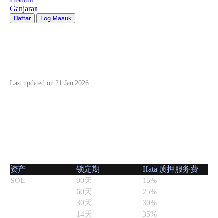
Ganjaran
Daftar
Log Masuk
Staking Solana: Tingkatkan Pendapatan Anda
Staking Solana: Tingkatkan Pendapatan Anda
Stake sekarang, dan lihat baki anda berkembang dengan pen
Stake sekarang, dan lihat baki anda berkembang dengan pen
ganjaran automatik.
ganjaran automatik.
Fees & Limits
Ikuti Hata
Ikuti Hata
Last updated on
21 Jan 2026
Tentang
Beli/Jual
Kami
Segera
Hata 质押服务费*
Ketahui
Beli
siapa
dan
kami,
jual
资产
锁定期
Hata 质押服务费
apa
mata
SOL
90天
15%
yang
wang
kami
kripto
60天
25%
perjuangkan,
dengan
30天
30%
dan
pantas
14天
35%
apa
pada