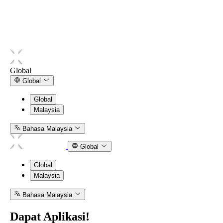
yang
bila-
* 对于在区块链网络上质押或解质押您的资金，Hata 不收
mendefinisikan
bila
取任何费用。相反，Hata 将保留一部分所赚取的质押奖励
kami
masa,
sebagai
di
作为服务费。
syarikat.
mana
sahaja.
Keselamatan
Global
Spot
Global
Kami
memastikan
Beli
Global
keselamatan
dan
Malaysia
data
jual
dan
di
Bahasa Malaysia
transaksi
pasaran
anda.
Spot
Global
dengan
alat
Global
Terokai
canggih.
Malaysia
Ketahui
Bahasa Malaysia
Auto-
lebih
Pelaburan
lanjut
Dapat Aplikasi!
tentang