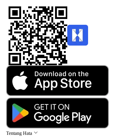
kripto
Sediakan
di
pelaburan
halaman
berulang
Terokai
dalam
kami.
mata
wang
kripto
Berita
kegemaran
&
anda.
Pengumuman
Staking
Sedia
maklum
Stake
dengan
aset
kemas
anda
kini
dan
dan
dapatkan
perkembangan
ganjaran
terkini
dari
Hata.
semasa
ke
semasa.
Pusat
Bantuan
Tentang Hata