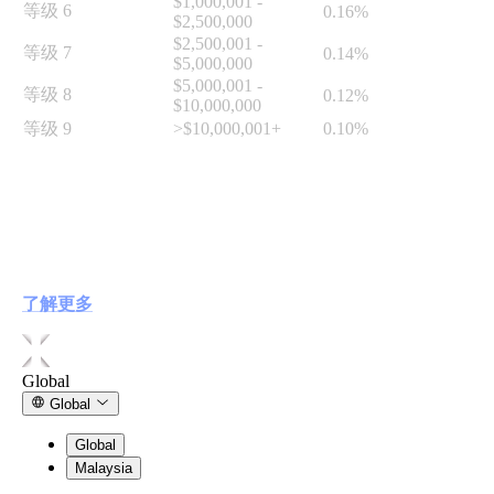
$1,000,001 -
在
等级 6
0.16%
$2,500,000
们
现
$2,500,001 -
确
等级 7
0.14%
货
$5,000,000
保
市
$5,000,001 -
您
等级 8
0.12%
场
$10,000,000
的
买
等级 9
>$10,000,001+
0.10%
数
卖。
据
您的 30 天总交易额会根据过去 30 天内您在 Hata 平台上所
和
有市场的交易活动总和（已转换为您的主要货币）每日计
交
自
算。随后，系统将根据上表所示的 30 天总交易额为您分配
易
相应的费率等级。
动
安
投
全。
您在各个市场的交易手续费取决于上表分配给您的等级。
资
了解更多
探
设
索
置
Global
您
Global
喜
在
爱
我
Global
的
们
Malaysia
加
的