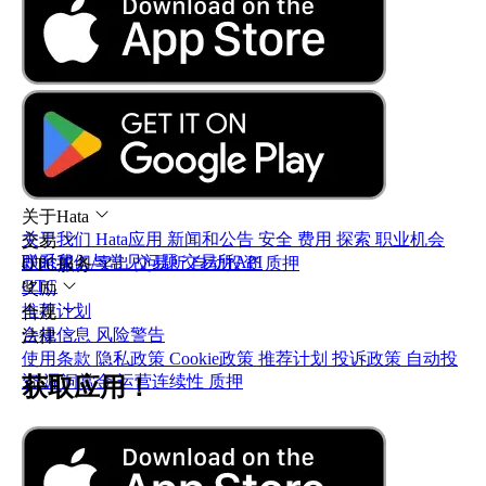
时
和
间
公
赚
告
取
奖
了
励。
解
Hata
的
最
关于Hata
新
关于我们
Hata应用
新闻和公告
安全
费用
探索
职业机会
交易
动
联系我们与常见问题
交易所API
即时买入/卖出
交易所
自动投资
质押
OTC服务
态
OTC
奖励
和
推荐计划
合规
发
合规信息
风险警告
法律
展。
使用条款
隐私政策
Cookie政策
推荐计划
投诉政策
自动投
资
漏洞赏金
运营连续性
质押
获取应用！
帮
助
中