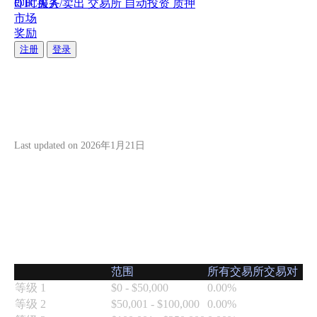
即时买入/卖出
OTC服务
交易所
自动投资
质押
市场
奖励
Solana质押： 提升您的收益
Solana质押： 提升您的收益
注册
登录
立即质押，通过自动奖励分配看着您的余额增长。
立即质押，通过自动奖励分配看着您的余额增长。
关注Hata
关注Hata
Fees & Limits
Last updated on
2026年1月21日
关
即
于
时
我
买
们
入/
挂单者费用表
卖
了
出
范围
所有交易所交易对
解
等级 1
$0 - $50,000
0.00%
我
随
等级 2
$50,001 - $100,000
0.00%
们
时