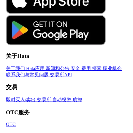
心
需
要
帮
助？
我
们
随
关于Hata
时
为
关于我们
Hata应用
新闻和公告
安全
费用
探索
职业机会
您
联系我们与常见问题
交易所API
提
供
交易
支
持！
即时买入/卖出
交易所
自动投资
质押
OTC服务
OTC