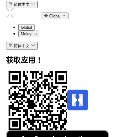
密
探
简体中文
货
索
Global
币
页
定
面
Global
期
了
Malaysia
投
解
资
更
简体中文
计
多
划。
关
获取应用！
于
加
质
密
押
货
币
质
的
押
知
您
识。
的
资
新
产，
闻
随