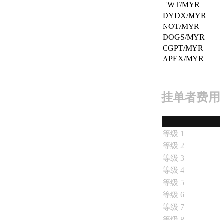
TWT/MYR
DYDX/MYR
需
NOT/MYR
要
DOGS/MYR
帮
CGPT/MYR
助？
APEX/MYR
我
们
随
时
挂单者费用
为
您
提
供
等级 1
支
等级 2
持！
等级 3
等级 4
等级 5
等级 6
等级 7
等级 8