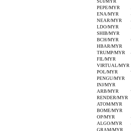
SUI/MYR
密
探
PEPE/MYR
货
索
ENA/MYR
币
页
NEAR/MYR
定
面
LDO/MYR
期
了
投
SHIB/MYR
解
资
更
BCH/MYR
计
多
HBAR/MYR
划。
关
TRUMP/MYR
于
FIL/MYR
加
VIRTUAL/MYR
质
密
POL/MYR
押
货
PENGU/MYR
币
INJ/MYR
质
的
ARB/MYR
押
知
RENDER/MYR
您
识。
ATOM/MYR
的
BOME/MYR
资
OP/MYR
新
产，
ALGO/MYR
闻
随
GRAM/MYR