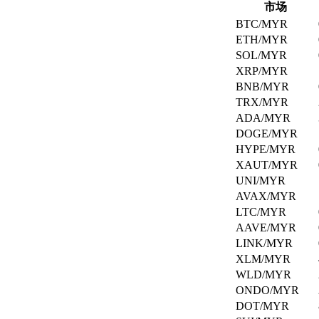
在
市场
们
现
BTC/MYR
确
货
ETH/MYR
保
市
SOL/MYR
您
场
XRP/MYR
的
买
数
BNB/MYR
卖。
据
TRX/MYR
和
ADA/MYR
交
自
DOGE/MYR
易
HYPE/MYR
动
安
XAUT/MYR
投
全。
UNI/MYR
资
AVAX/MYR
LTC/MYR
探
设
AAVE/MYR
索
置
LINK/MYR
您
XLM/MYR
喜
在
WLD/MYR
爱
我
ONDO/MYR
的
们
DOT/MYR
加
的