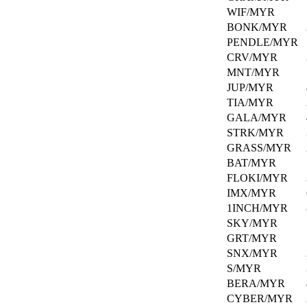
时
和
WIF/MYR
间
公
BONK/MYR
赚
告
PENDLE/MYR
取
CRV/MYR
奖
了
MNT/MYR
励。
解
JUP/MYR
Hata
TIA/MYR
的
GALA/MYR
最
STRK/MYR
新
GRASS/MYR
动
BAT/MYR
态
FLOKI/MYR
和
IMX/MYR
发
1INCH/MYR
展。
SKY/MYR
GRT/MYR
帮
SNX/MYR
助
S/MYR
BERA/MYR
中
CYBER/MYR
心