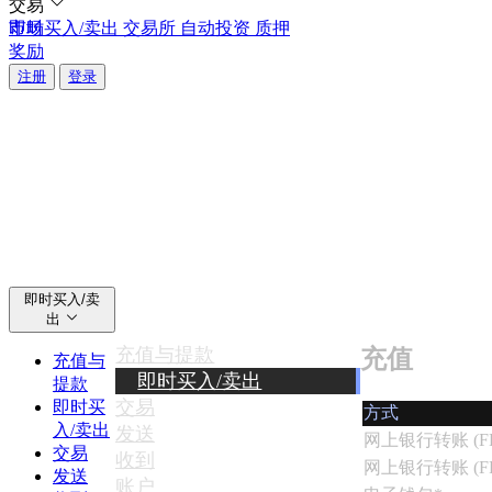
交易
即时买入/卖出
市场
交易所
自动投资
质押
您现在可以使用银行卡进行自动投资！
您现在可以使用银行卡进行自动投资！
奖励
将您的银行卡连接到Hata，实现更快、更无缝的加密货
将您的银行卡连接到Hata，实现更快、更无缝的加密货
注册
登录
关注Hata
关注Hata
费用与限额
关
即
于
时
即时买入/卖
出
我
买
们
入/
充值与提款
充值
充值与
即时买入/卖出
卖
提款
了
交易
即时买
出
方式
解
入/卖出
发送
网上银行转账 (FP
我
交易
随
收到
网上银行转账 (FP
们
发送
时
账户