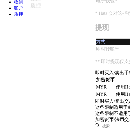
是
电子钱包*
收到
随
质押
谁、
账户
地
我
* Hata 会对
质押
快
们
速
的
提现
买
理
卖
念
加
方式
以
密
即时转账**
及
货
我
币。
们
** 即时提现仅
公
即时买入/卖出手
司
现
的
加密货币
货
特
MYR
使用H
点。
MYR
使用H
使
用
即时买入/卖出交
高
这些限制适用于
安
级
这些限制不适用于
全
工
加密货币/法币交
具
我