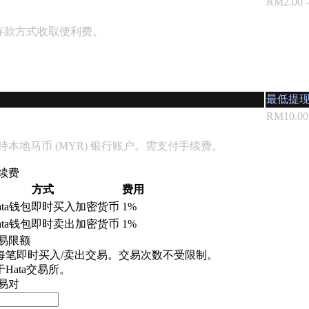
RM2.00 -
这些存款方式收取便利费。
最低提
RM10.00
支持本地马币 (MYR) 银行账户。需支付手续费。
续费
方式
费用
ata钱包即时买入加密货币
1%
ata钱包即时卖出加密货币
1%
易限额
每笔即时买入/卖出交易。交易次数不受限制。
Hata交易所。
易对