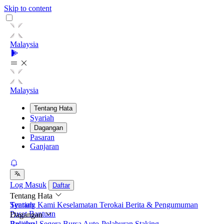
Skip to content
Malaysia
Malaysia
Tentang Hata
Syariah
Dagangan
Pasaran
Ganjaran
Log Masuk
Daftar
Tentang Hata
Tentang Kami
Syariah
Keselamatan
Terokai
Berita & Pengumuman
Pusat Bantuan
Dagangan
Beli/Jual Segera
Pasaran
Bursa
Auto-Pelaburan
Staking